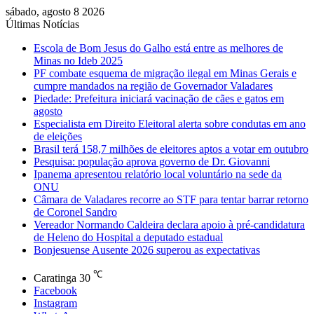
sábado, agosto 8 2026
Últimas Notícias
Escola de Bom Jesus do Galho está entre as melhores de
Minas no Ideb 2025
PF combate esquema de migração ilegal em Minas Gerais e
cumpre mandados na região de Governador Valadares
Piedade: Prefeitura iniciará vacinação de cães e gatos em
agosto
Especialista em Direito Eleitoral alerta sobre condutas em ano
de eleições
Brasil terá 158,7 milhões de eleitores aptos a votar em outubro
Pesquisa: população aprova governo de Dr. Giovanni
Ipanema apresentou relatório local voluntário na sede da
ONU
Câmara de Valadares recorre ao STF para tentar barrar retorno
de Coronel Sandro
Vereador Normando Caldeira declara apoio à pré-candidatura
de Heleno do Hospital a deputado estadual
Bonjesuense Ausente 2026 superou as expectativas
℃
Caratinga
30
Facebook
Instagram