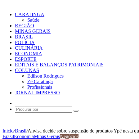
CARATINGA
Saúde
REGIÃO
MINAS GERAIS
BRASIL
POLÍCIA
CULINÁRIA
ECONOMIA
ESPORTE
EDITAIS E BALANÇOS PATRIMONIAIS
COLUNAS
Edilson Rodrigues
Zé Caratinga
Profissionais
JORNAL IMPRESSO
Switch
skin
Procurar
por
Início
/
Brasil
/
Anvisa decide sobre suspensão de produtos Ypê nesta qua
Brasil
Economia
Minas Gerais
Negócios