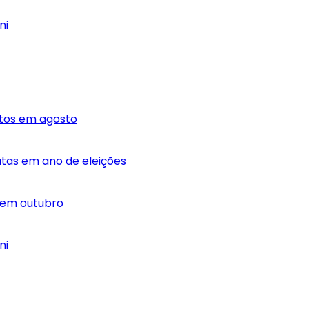
ni
atos em agosto
dutas em ano de eleições
r em outubro
ni