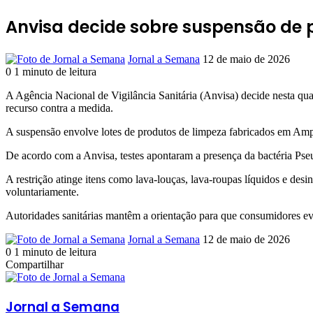
Anvisa decide sobre suspensão de 
Mande
Jornal a Semana
12 de maio de 2026
um
0
1 minuto de leitura
Facebook
X
Linkedin
Pinterest
Reddit
Skype
Messenger
Messenger
WhatsApp
Telegram
e-
A Agência Nacional de Vigilância Sanitária (Anvisa) decide nesta qua
mail
recurso contra a medida.
A suspensão envolve lotes de produtos de limpeza fabricados em Ampa
De acordo com a Anvisa, testes apontaram a presença da bactéria Pseu
A restrição atinge itens como lava-louças, lava-roupas líquidos e de
voluntariamente.
Autoridades sanitárias mantêm a orientação para que consumidores evit
Mande
Jornal a Semana
12 de maio de 2026
um
0
1 minuto de leitura
Facebook
X
Linkedin
Pinterest
Reddit
Skype
Messenger
Messenger
WhatsApp
Telegram
e-
Compartilhar
Facebook
X
Linkedin
Pinterest
Reddit
Skype
Messenger
Messenger
WhatsApp
Telegram
Compartilhar
Imprimir
mail
via
e-
Jornal a Semana