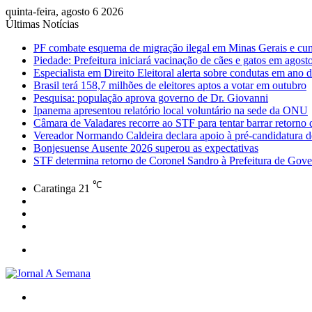
quinta-feira, agosto 6 2026
Últimas Notícias
PF combate esquema de migração ilegal em Minas Gerais e cu
Piedade: Prefeitura iniciará vacinação de cães e gatos em agost
Especialista em Direito Eleitoral alerta sobre condutas em ano d
Brasil terá 158,7 milhões de eleitores aptos a votar em outubro
Pesquisa: população aprova governo de Dr. Giovanni
Ipanema apresentou relatório local voluntário na sede da ONU
Câmara de Valadares recorre ao STF para tentar barrar retorno
Vereador Normando Caldeira declara apoio à pré-candidatura d
Bonjesuense Ausente 2026 superou as expectativas
STF determina retorno de Coronel Sandro à Prefeitura de Gove
℃
Caratinga
21
Facebook
Instagram
WhatsApp
Menu
Procurar
por