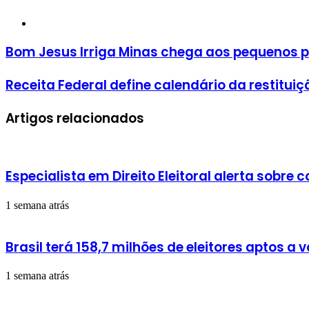
mail
Website
Bom
Bom Jesus Irriga Minas chega aos pequenos 
Jesus
Irriga
Receita
Receita Federal define calendário da restitu
Minas
Federal
chega
define
aos
Artigos relacionados
calendário
pequenos
da
produtores
restituição
do
Imposto
Especialista em Direito Eleitoral alerta sobre
de
Renda
2026
1 semana atrás
Brasil terá 158,7 milhões de eleitores aptos a
1 semana atrás