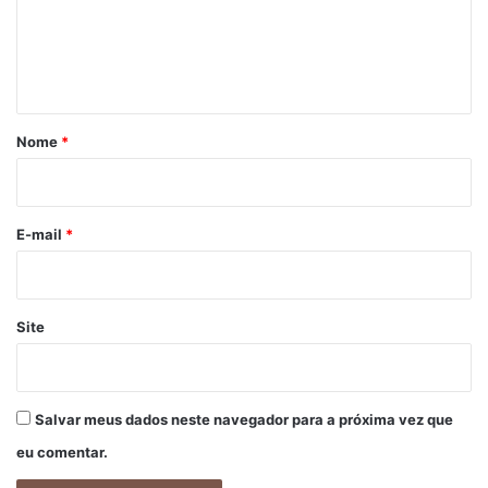
e
n
t
á
r
Nome
*
i
o
*
E-mail
*
Site
Salvar meus dados neste navegador para a próxima vez que
eu comentar.