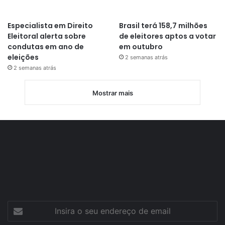
Especialista em Direito
Brasil terá 158,7 milhões
Eleitoral alerta sobre
de eleitores aptos a votar
condutas em ano de
em outubro
eleições
2 semanas atrás
2 semanas atrás
Mostrar mais
Insira
o