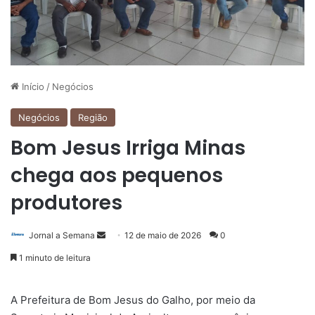
Início
/
Negócios
Negócios
Região
Bom Jesus Irriga Minas
chega aos pequenos
produtores
Mande
Jornal a Semana
12 de maio de 2026
0
um
1 minuto de leitura
e-
mail
A Prefeitura de Bom Jesus do Galho, por meio da