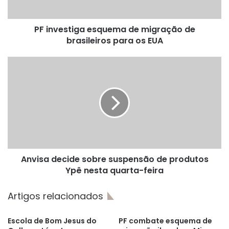
para
os
PF investiga esquema de migração de
EUA
brasileiros para os EUA
Anvisa
decide
sobre
suspensão
de
produtos
Ypê
nesta
quarta-
Anvisa decide sobre suspensão de produtos
feira
Ypê nesta quarta-feira
Artigos relacionados
Escola de Bom Jesus do
PF combate esquema de