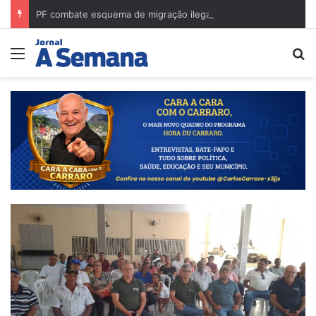
PF combate esquema de migração ilegal em Minas Gerais e cumpre mandados na região de Governador Valadares
Menu
Pr