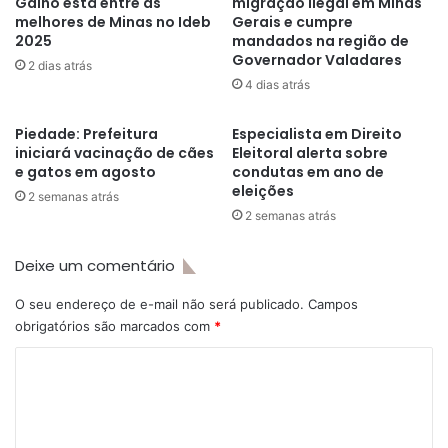
Galho está entre as
migração ilegal em Minas
melhores de Minas no Ideb
Gerais e cumpre
2025
mandados na região de
Governador Valadares
2 dias atrás
4 dias atrás
Piedade: Prefeitura
Especialista em Direito
iniciará vacinação de cães
Eleitoral alerta sobre
e gatos em agosto
condutas em ano de
eleições
2 semanas atrás
2 semanas atrás
Deixe um comentário
O seu endereço de e-mail não será publicado.
Campos
obrigatórios são marcados com
*
C
o
m