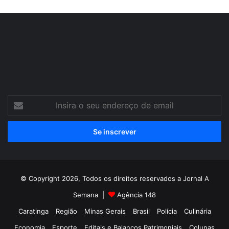
Insira
o
seu
endereço
de
email
© Copyright 2026, Todos os direitos reservados a Jornal A
Semana |
Agência 148
Caratinga
Região
Minas Gerais
Brasil
Polícia
Culinária
Economia
Esporte
Editais e Balanços Patrimoniais
Colunas