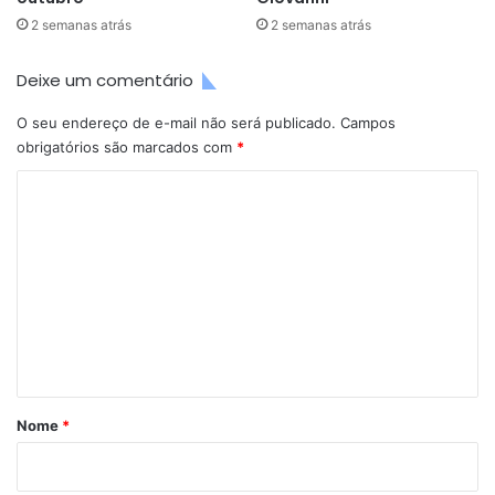
2 semanas atrás
2 semanas atrás
Deixe um comentário
O seu endereço de e-mail não será publicado.
Campos
obrigatórios são marcados com
*
C
o
m
e
n
t
á
r
Nome
*
i
o