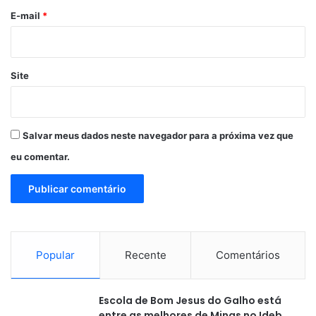
*
E-mail
*
Site
Salvar meus dados neste navegador para a próxima vez que
eu comentar.
Popular
Recente
Comentários
Escola de Bom Jesus do Galho está
entre as melhores de Minas no Ideb