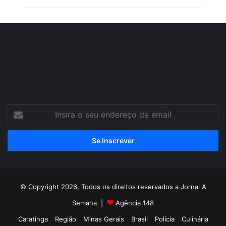
Insira
o
seu
endereço
de
email
© Copyright 2026, Todos os direitos reservados a Jornal A
Semana |
Agência 148
Caratinga
Região
Minas Gerais
Brasil
Polícia
Culinária