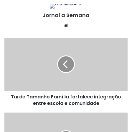
Jornal a Semana
Website
Tarde
Tamanho
Família
fortalece
integração
entre
escola
e
comunidade
Tarde Tamanho Família fortalece integração
entre escola e comunidade
Heleno
do
Hospital