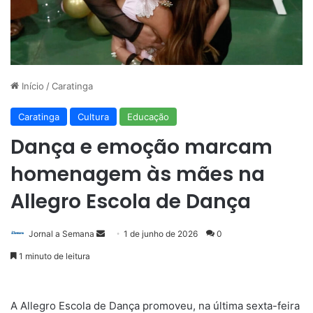
Início
/
Caratinga
Caratinga
Cultura
Educação
Dança e emoção marcam
homenagem às mães na
Allegro Escola de Dança
Mande
Jornal a Semana
1 de junho de 2026
0
um
1 minuto de leitura
e-
mail
A Allegro Escola de Dança promoveu, na última sexta-feira