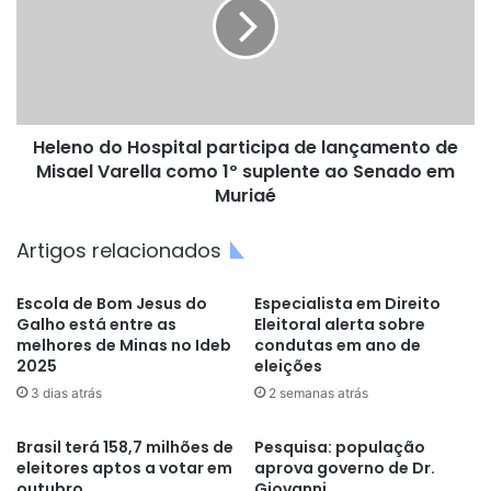
participa
de
lançamento
de
Misael
Varella
Heleno do Hospital participa de lançamento de
como
1º
Misael Varella como 1º suplente ao Senado em
suplente
Muriaé
ao
Senado
Artigos relacionados
em
Muriaé
Escola de Bom Jesus do
Especialista em Direito
Galho está entre as
Eleitoral alerta sobre
melhores de Minas no Ideb
condutas em ano de
2025
eleições
3 dias atrás
2 semanas atrás
Brasil terá 158,7 milhões de
Pesquisa: população
eleitores aptos a votar em
aprova governo de Dr.
outubro
Giovanni