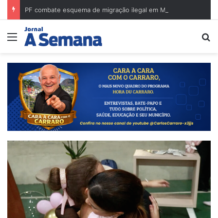
PF combate esquema de migração ilegal em Minas Gerais e cumpre mandados na região de Governador Valadares
Menu
Pr