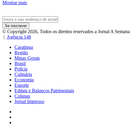
Mostrar mais
Insira
o
seu
© Copyright 2026, Todos os direitos reservados a Jornal A Semana
endereço
|
Agência 148
de
email
Caratinga
Região
Minas Gerais
Brasil
Polícia
Culinária
Economia
Esporte
Editais e Balanços Patrimoniais
Colunas
Jornal Impresso
Facebook
Instagram
WhatsApp
Facebook
X
WhatsApp
Telegram
Botão