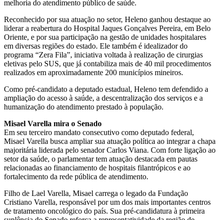
melhoria do atendimento público de saúde.
Reconhecido por sua atuação no setor, Heleno ganhou destaque ao
liderar a reabertura do Hospital Jaques Gonçalves Pereira, em Belo
Oriente, e por sua participação na gestão de unidades hospitalares
em diversas regiões do estado. Ele também é idealizador do
programa “Zera Fila”, iniciativa voltada à realização de cirurgias
eletivas pelo SUS, que já contabiliza mais de 40 mil procedimentos
realizados em aproximadamente 200 municípios mineiros.
Como pré-candidato a deputado estadual, Heleno tem defendido a
ampliação do acesso à saúde, a descentralização dos serviços e a
humanização do atendimento prestado à população.
Misael Varella mira o Senado
Em seu terceiro mandato consecutivo como deputado federal,
Misael Varella busca ampliar sua atuação política ao integrar a chapa
majoritária liderada pelo senador Carlos Viana. Com forte ligação ao
setor da saúde, o parlamentar tem atuação destacada em pautas
relacionadas ao financiamento de hospitais filantrópicos e ao
fortalecimento da rede pública de atendimento.
Filho de Lael Varella, Misael carrega o legado da Fundação
Cristiano Varella, responsável por um dos mais importantes centros
de tratamento oncológico do país. Sua pré-candidatura à primeira
suplência do Senado reforça a representatividade da região de