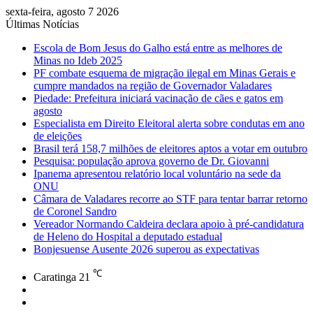
sexta-feira, agosto 7 2026
Últimas Notícias
Escola de Bom Jesus do Galho está entre as melhores de
Minas no Ideb 2025
PF combate esquema de migração ilegal em Minas Gerais e
cumpre mandados na região de Governador Valadares
Piedade: Prefeitura iniciará vacinação de cães e gatos em
agosto
Especialista em Direito Eleitoral alerta sobre condutas em ano
de eleições
Brasil terá 158,7 milhões de eleitores aptos a votar em outubro
Pesquisa: população aprova governo de Dr. Giovanni
Ipanema apresentou relatório local voluntário na sede da
ONU
Câmara de Valadares recorre ao STF para tentar barrar retorno
de Coronel Sandro
Vereador Normando Caldeira declara apoio à pré-candidatura
de Heleno do Hospital a deputado estadual
Bonjesuense Ausente 2026 superou as expectativas
℃
Caratinga
21
Facebook
Instagram