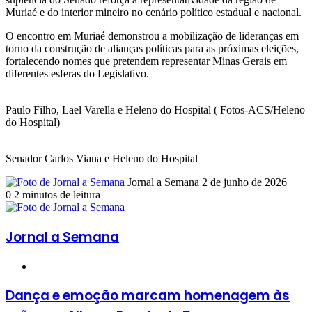
Muriaé e do interior mineiro no cenário político estadual e nacional.
O encontro em Muriaé demonstrou a mobilização de lideranças em
torno da construção de alianças políticas para as próximas eleições,
fortalecendo nomes que pretendem representar Minas Gerais em
diferentes esferas do Legislativo.
Paulo Filho, Lael Varella e Heleno do Hospital ( Fotos-ACS/Heleno
do Hospital)
Senador Carlos Viana e Heleno do Hospital
Mande
Jornal a Semana
2 de junho de 2026
um
0
2 minutos de leitura
e-
mail
Jornal a Semana
Website
Dança
Dança e emoção marcam homenagem às
e