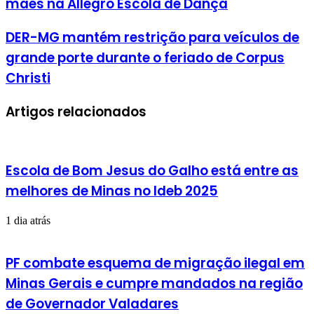
mães na Allegro Escola de Dança
emoção
marcam
homenagem
DER-
DER-MG mantém restrição para veículos de
às
MG
grande porte durante o feriado de Corpus
mães
mantém
na
restrição
Christi
Allegro
para
Escola
veículos
de
Artigos relacionados
de
Dança
grande
porte
durante
o
Escola de Bom Jesus do Galho está entre as
feriado
de
melhores de Minas no Ideb 2025
Corpus
Christi
1 dia atrás
PF combate esquema de migração ilegal em
Minas Gerais e cumpre mandados na região
de Governador Valadares