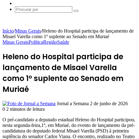
Switch
skin
Procurar
por
Início
/
Minas Gerais
/
Heleno do Hospital participa de lançamento de
Misael Varella como 1º suplente ao Senado em Muriaé
Minas Gerais
Política
Região
Saúde
Heleno do Hospital participa de
lançamento de Misael Varella
como 1º suplente ao Senado em
Muriaé
Mande
Jornal a Semana
2 de junho de 2026
um
0
2 minutos de leitura
e-
O pré-candidato a deputado estadual Heleno do Hospital participou,
mail
nesta segunda-feira,1º, em Muriaé, do evento de lançamento da pré-
candidatura do deputado federal Misael Varella (PSD) à primeira
suplência do senador Carlos Viana. O encontro, realizado no Teatro