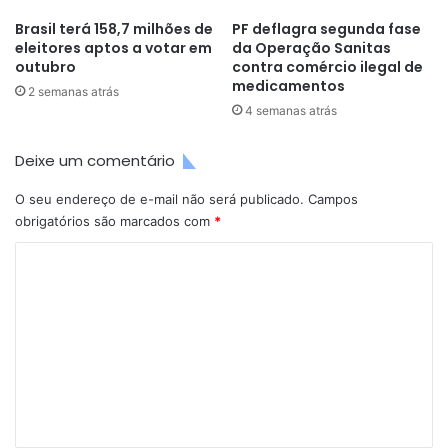
Brasil terá 158,7 milhões de
PF deflagra segunda fase
eleitores aptos a votar em
da Operação Sanitas
outubro
contra comércio ilegal de
medicamentos
2 semanas atrás
4 semanas atrás
Deixe um comentário
O seu endereço de e-mail não será publicado.
Campos
obrigatórios são marcados com
*
C
o
m
e
n
t
á