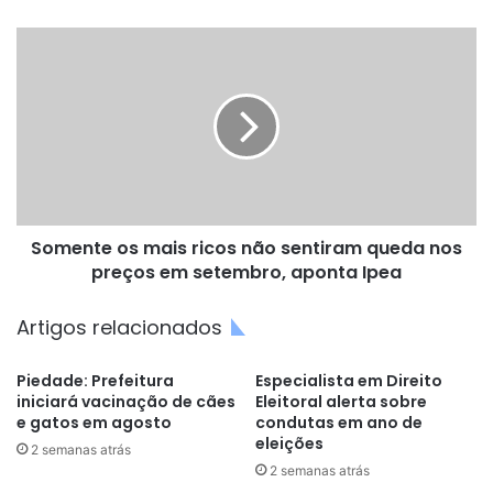
Somente
os
mais
ricos
não
sentiram
queda
nos
preços
Somente os mais ricos não sentiram queda nos
em
setembro,
preços em setembro, aponta Ipea
aponta
Ipea
Artigos relacionados
Piedade: Prefeitura
Especialista em Direito
iniciará vacinação de cães
Eleitoral alerta sobre
e gatos em agosto
condutas em ano de
eleições
2 semanas atrás
2 semanas atrás