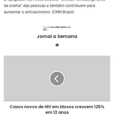
da orelha” das pessoas e também contribuem para
aumentar o antivacinismo. (CNN Brasil)
Jornal a Semana
Website
Casos
novos
de
HIV
em
idosos
crescem
125%
em
Casos novos de HIV em idosos crescem 125%
12
anos
em 12 anos