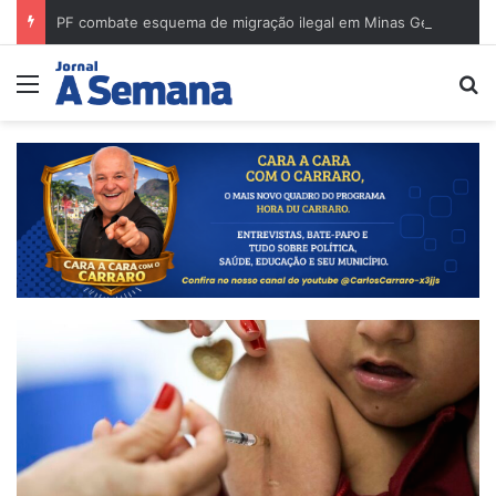
PF combate esquema de migração ilegal em Minas Gerais e cumpre mandados na região de Governador Valadares
Menu
Pr