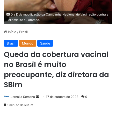
Dia D de mobilização da Campanha Nacional de Vacinação contra a
Poliomielite e Sarampo.
Início
/
Brasil
Brasil
Mundo
Saúde
Queda da cobertura vacinal
no Brasil é muito
preocupante, diz diretora da
SBIm
Mande
Jornal a Semana
17 de outubro de 2022
0
um
1 minuto de leitura
e-
mail