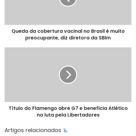
Brasil
é
muito
preocupante,
Queda da cobertura vacinal no Brasil é muito
diz
diretora
preocupante, diz diretora da SBIm
da
SBIm
Título
do
Flamengo
abre
G7
e
beneficia
Atlético
na
Título do Flamengo abre G7 e beneficia Atlético
luta
pela
na luta pela Libertadores
Libertadores
Artigos relacionados