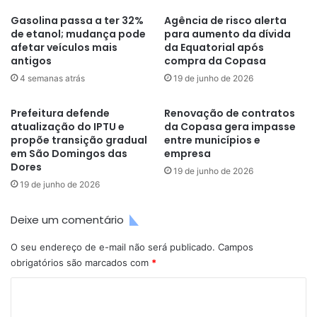
Gasolina passa a ter 32%
Agência de risco alerta
de etanol; mudança pode
para aumento da dívida
afetar veículos mais
da Equatorial após
antigos
compra da Copasa
4 semanas atrás
19 de junho de 2026
Prefeitura defende
Renovação de contratos
atualização do IPTU e
da Copasa gera impasse
propõe transição gradual
entre municípios e
em São Domingos das
empresa
Dores
19 de junho de 2026
19 de junho de 2026
Deixe um comentário
O seu endereço de e-mail não será publicado.
Campos
obrigatórios são marcados com
*
C
o