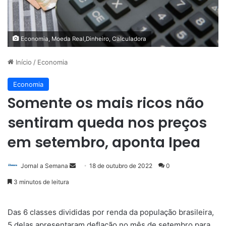
Economia, Moeda Real,Dinheiro, Calculadora
Início
/
Economia
Economia
Somente os mais ricos não
sentiram queda nos preços
em setembro, aponta Ipea
Mande
Jornal a Semana
18 de outubro de 2022
0
um
3 minutos de leitura
e-
mail
Das 6 classes divididas por renda da população brasileira,
5 delas apresentaram deflação no mês de setembro para