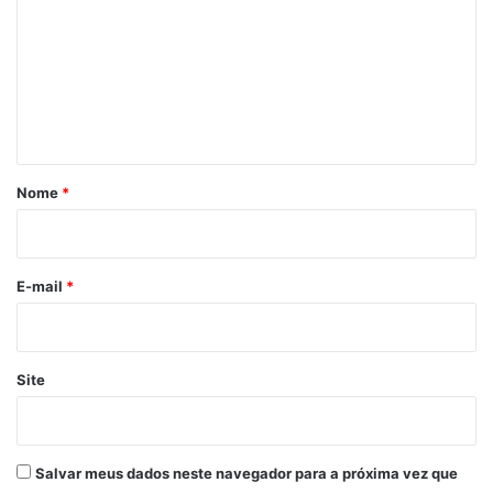
m
e
n
t
á
r
Nome
*
i
o
*
E-mail
*
Site
Salvar meus dados neste navegador para a próxima vez que