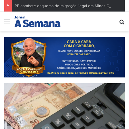
PF combate esquema de migração ilegal em Minas Gerais e cumpre mandados na região de Governador Valadares
Menu
Pr