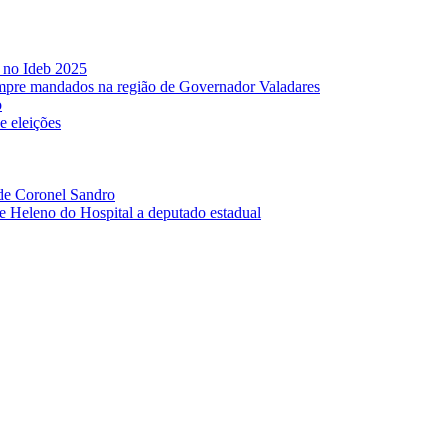
s no Ideb 2025
mpre mandados na região de Governador Valadares
o
e eleições
 de Coronel Sandro
e Heleno do Hospital a deputado estadual