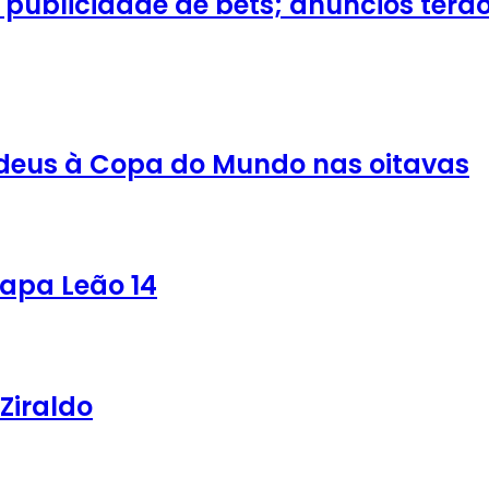
publicidade de bets; anúncios terão 
adeus à Copa do Mundo nas oitavas
papa Leão 14
Ziraldo