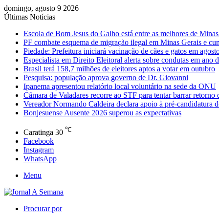
domingo, agosto 9 2026
Últimas Notícias
Escola de Bom Jesus do Galho está entre as melhores de Mina
PF combate esquema de migração ilegal em Minas Gerais e cu
Piedade: Prefeitura iniciará vacinação de cães e gatos em agost
Especialista em Direito Eleitoral alerta sobre condutas em ano d
Brasil terá 158,7 milhões de eleitores aptos a votar em outubro
Pesquisa: população aprova governo de Dr. Giovanni
Ipanema apresentou relatório local voluntário na sede da ONU
Câmara de Valadares recorre ao STF para tentar barrar retorno
Vereador Normando Caldeira declara apoio à pré-candidatura d
Bonjesuense Ausente 2026 superou as expectativas
℃
Caratinga
30
Facebook
Instagram
WhatsApp
Menu
Procurar por