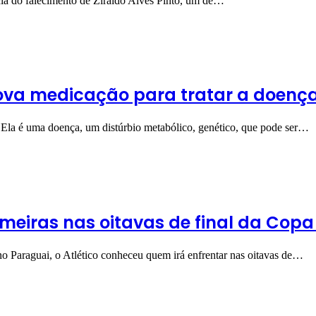
ícia do falecimento de Ziraldo Alves Pinto, um de…
ova medicação para tratar a doenç
Ela é uma doença, um distúrbio metabólico, genético, que pode ser…
lmeiras nas oitavas de final da Copa
 no Paraguai, o Atlético conheceu quem irá enfrentar nas oitavas de…