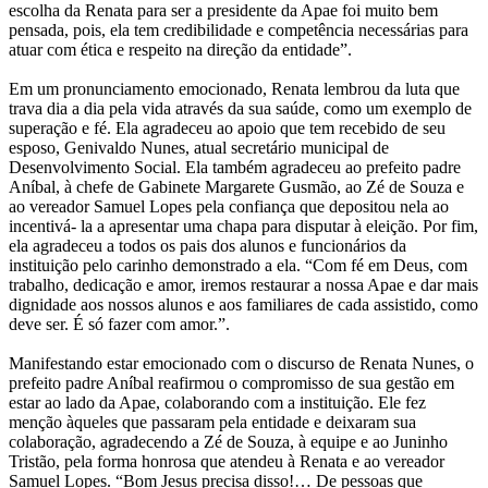
escolha da Renata para ser a presidente da Apae foi muito bem
pensada, pois, ela tem credibilidade e competência necessárias para
atuar com ética e respeito na direção da entidade”.
Em um pronunciamento emocionado, Renata lembrou da luta que
trava dia a dia pela vida através da sua saúde, como um exemplo de
superação e fé. Ela agradeceu ao apoio que tem recebido de seu
esposo, Genivaldo Nunes, atual secretário municipal de
Desenvolvimento Social. Ela também agradeceu ao prefeito padre
Aníbal, à chefe de Gabinete Margarete Gusmão, ao Zé de Souza e
ao vereador Samuel Lopes pela confiança que depositou nela ao
incentivá- la a apresentar uma chapa para disputar à eleição. Por fim,
ela agradeceu a todos os pais dos alunos e funcionários da
instituição pelo carinho demonstrado a ela. “Com fé em Deus, com
trabalho, dedicação e amor, iremos restaurar a nossa Apae e dar mais
dignidade aos nossos alunos e aos familiares de cada assistido, como
deve ser. É só fazer com amor.”.
Manifestando estar emocionado com o discurso de Renata Nunes, o
prefeito padre Aníbal reafirmou o compromisso de sua gestão em
estar ao lado da Apae, colaborando com a instituição. Ele fez
menção àqueles que passaram pela entidade e deixaram sua
colaboração, agradecendo a Zé de Souza, à equipe e ao Juninho
Tristão, pela forma honrosa que atendeu à Renata e ao vereador
Samuel Lopes. “Bom Jesus precisa disso!… De pessoas que