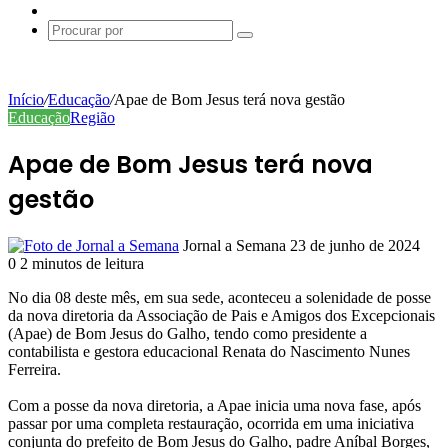
Switch
skin
Procurar
por
Início
/
Educação
/
Apae de Bom Jesus terá nova gestão
Educação
Região
Apae de Bom Jesus terá nova
gestão
Mande
Jornal a Semana
23 de junho de 2024
um
0
2 minutos de leitura
e-
No dia 08 deste mês, em sua sede, aconteceu a solenidade de posse
mail
da nova diretoria da Associação de Pais e Amigos dos Excepcionais
(Apae) de Bom Jesus do Galho, tendo como presidente a
contabilista e gestora educacional Renata do Nascimento Nunes
Ferreira.
Com a posse da nova diretoria, a Apae inicia uma nova fase, após
passar por uma completa restauração, ocorrida em uma iniciativa
conjunta do prefeito de Bom Jesus do Galho, padre Aníbal Borges,