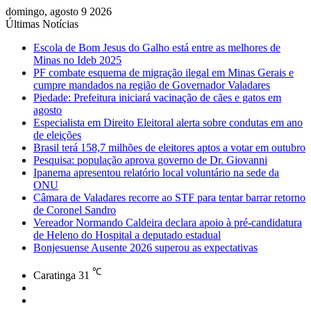
domingo, agosto 9 2026
Últimas Notícias
Escola de Bom Jesus do Galho está entre as melhores de
Minas no Ideb 2025
PF combate esquema de migração ilegal em Minas Gerais e
cumpre mandados na região de Governador Valadares
Piedade: Prefeitura iniciará vacinação de cães e gatos em
agosto
Especialista em Direito Eleitoral alerta sobre condutas em ano
de eleições
Brasil terá 158,7 milhões de eleitores aptos a votar em outubro
Pesquisa: população aprova governo de Dr. Giovanni
Ipanema apresentou relatório local voluntário na sede da
ONU
Câmara de Valadares recorre ao STF para tentar barrar retorno
de Coronel Sandro
Vereador Normando Caldeira declara apoio à pré-candidatura
de Heleno do Hospital a deputado estadual
Bonjesuense Ausente 2026 superou as expectativas
℃
Caratinga
31
Facebook
Instagram