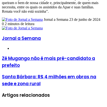
queiram o bem de nossa cidade e, principalmente, de quem mais
necessita, entre os quais os assistidos da Apae e suas famílias.
Renata você não está sozinha”.
Mande
Jornal a Semana
23 de junho de 2024
um
0
2 minutos de leitura
e-
mail
Jornal a Semana
Website
Zé
Zé Mugango não é mais pré-candidato a
Mugango
prefeito
não
é
mais
Santa
Santa Bárbara: R$ 4 milhões em obras na
pré-
Bárbara:
sede e zona rural
candidato
R$
a
4
prefeito
milhões
Artigos relacionados
em
obras
na