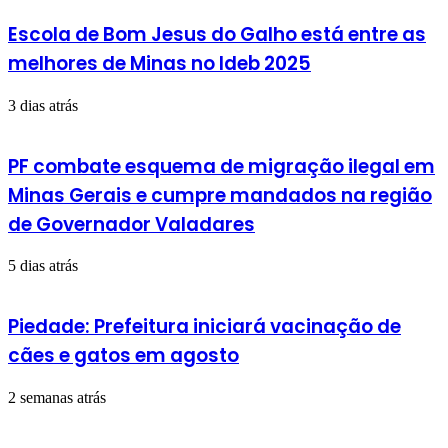
sede
e
Escola de Bom Jesus do Galho está entre as
zona
melhores de Minas no Ideb 2025
rural
3 dias atrás
PF combate esquema de migração ilegal em
Minas Gerais e cumpre mandados na região
de Governador Valadares
5 dias atrás
Piedade: Prefeitura iniciará vacinação de
cães e gatos em agosto
2 semanas atrás