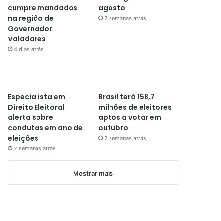
cumpre mandados
agosto
na região de
2 semanas atrás
Governador
Valadares
4 dias atrás
Especialista em
Brasil terá 158,7
Direito Eleitoral
milhões de eleitores
alerta sobre
aptos a votar em
condutas em ano de
outubro
eleições
2 semanas atrás
2 semanas atrás
Mostrar mais