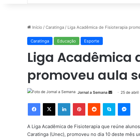
por
Início
/
Caratinga
/
Liga Acadêmica de Fisioterapia prom
Caratinga
Educação
Esporte
Liga Acadêmica d
promoveu aula s
Mande
Jornal a Semana
25 de abril
um
Facebook
X
Linkedin
Pinterest
Reddit
Skype
Mess
e-
mail
A Liga Acadêmica de Fisioterapia que reúne alunos 
Caratinga (Unec), promoveu no dia 10 deste mês uma