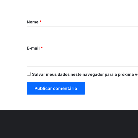
t
á
r
Nome
*
i
o
*
E-mail
*
Salvar meus dados neste navegador para a próxima v