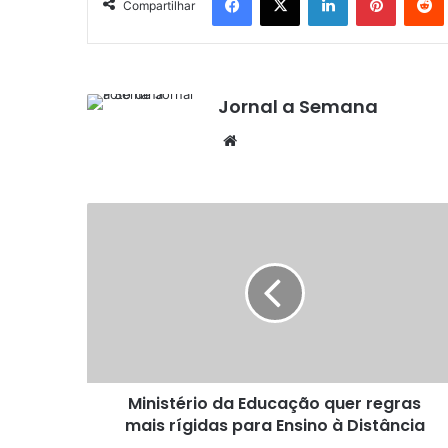
Compartilhar
Jornal a Semana
Website
Ministério
da
Educação
quer
regras
mais
rígidas
para
Ensino
Ministério da Educação quer regras
à
Distância
mais rígidas para Ensino à Distância