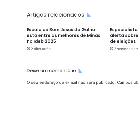
Artigos relacionados
Escola de Bom Jesus do Galho
Especialista
está entre as melhores de Minas
alerta sobr
no Ideb 2025
de eleições
2 dias atrás
2 semanas at
Deixe um comentário
O seu endereço de e-mail não será publicado.
Campos ob
C
o
m
e
n