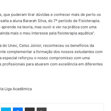
os, que puderam tirar dúvidas e conhecer mais de perto os
salta a aluna Bararah Silva, do 7º período de Fisioterapia.
 aprende na teoria, mas ouvir e ver na prática com uma
 ainda mais o meu interesse pela fisioterapia aquática”.
a do Unec, Celso Júnior, reconheceu os benefícios da
amente complementar a formação dos nossos estudantes com
aula especial reforçou o nosso compromisso com uma
os profissionais para atuarem com excelência em diferentes
ela Liga Acadêmica
t
Reddit
Skype
Messenger
Compartilhar via e-mail
Imprimir