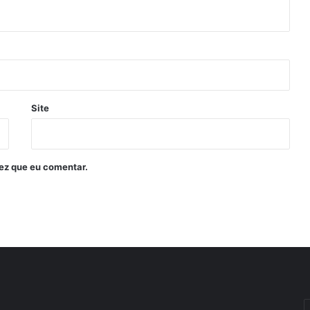
Site
ez que eu comentar.
I