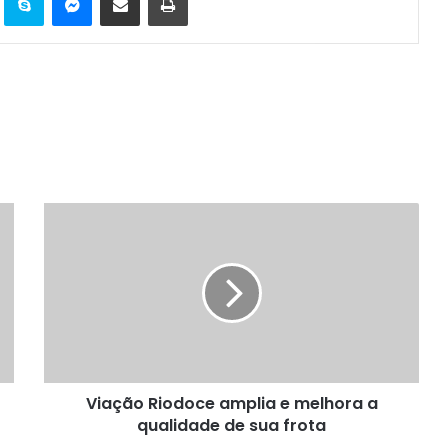
Viação
Riodoce
amplia
e
melhora
a
qualidade
de
sua
Viação Riodoce amplia e melhora a
frota
qualidade de sua frota