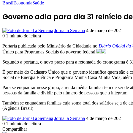
Brasil
Economia
Saúde
Governo adia para dia 31 reinício d
Mande
Jornal a Semana
4 de março de 2021
um
0
1 minuto de leitura
Facebook
X
Linkedin
Pinterest
Reddit
Skype
Messenger
Messenger
WhatsApp
Telegram
e-
Portaria publicada pelo Ministério da Cidadania no
Diário Oficial da
mail
Único para Programas Sociais do governo federal.
Segundo a portaria, o novo prazo para a retomada do cronograma é 31
É por meio do Cadastro Único que o governo identifica quem são e com
Social de Energia Elétrica e Programa Minha Casa Minha Vida, além d
Para se enquadrar nesse grupo, a renda média familiar tem de ser de 
pessoas da família e dividir pelo número de pessoas que a integram.
Também se enquadram famílias cuja soma total dos salários seja de a
(Agência Brasil)
Mande
Jornal a Semana
4 de março de 2021
um
0
1 minuto de leitura
Facebook
X
Linkedin
Pinterest
Reddit
Skype
Messenger
Messenger
WhatsApp
Telegram
e-
Compartilhar