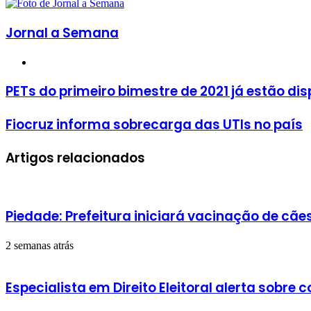
Facebook
X
Linkedin
Pinterest
Reddit
Skype
Messenger
Messenger
WhatsApp
Telegram
Compartilhar
Imprimir
mail
via
e-
Jornal a Semana
mail
Website
PETs
PETs do primeiro bimestre de 2021 já estão dis
do
primeiro
Fiocruz
Fiocruz informa sobrecarga das UTIs no país
bimestre
informa
de
sobrecarga
2021
Artigos relacionados
das
já
UTIs
estão
no
disponíveis
país
online
Piedade: Prefeitura iniciará vacinação de cã
2 semanas atrás
Especialista em Direito Eleitoral alerta sobre