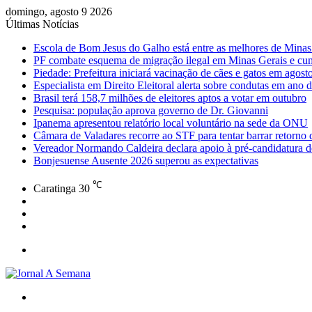
domingo, agosto 9 2026
Últimas Notícias
Escola de Bom Jesus do Galho está entre as melhores de Mina
PF combate esquema de migração ilegal em Minas Gerais e cu
Piedade: Prefeitura iniciará vacinação de cães e gatos em agost
Especialista em Direito Eleitoral alerta sobre condutas em ano d
Brasil terá 158,7 milhões de eleitores aptos a votar em outubro
Pesquisa: população aprova governo de Dr. Giovanni
Ipanema apresentou relatório local voluntário na sede da ONU
Câmara de Valadares recorre ao STF para tentar barrar retorno
Vereador Normando Caldeira declara apoio à pré-candidatura d
Bonjesuense Ausente 2026 superou as expectativas
℃
Caratinga
30
Facebook
Instagram
WhatsApp
Menu
Procurar
por