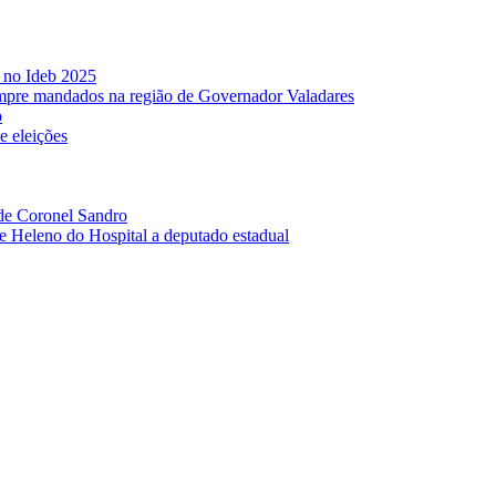
s no Ideb 2025
mpre mandados na região de Governador Valadares
o
e eleições
 de Coronel Sandro
e Heleno do Hospital a deputado estadual