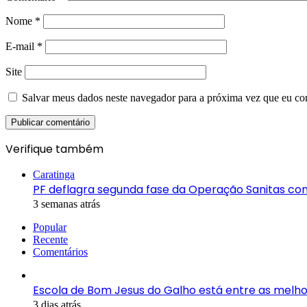
Nome
*
E-mail
*
Site
Salvar meus dados neste navegador para a próxima vez que eu co
Verifique também
Fechar
Caratinga
PF deflagra segunda fase da Operação Sanitas co
3 semanas atrás
Popular
Recente
Comentários
Escola de Bom Jesus do Galho está entre as melho
3 dias atrás