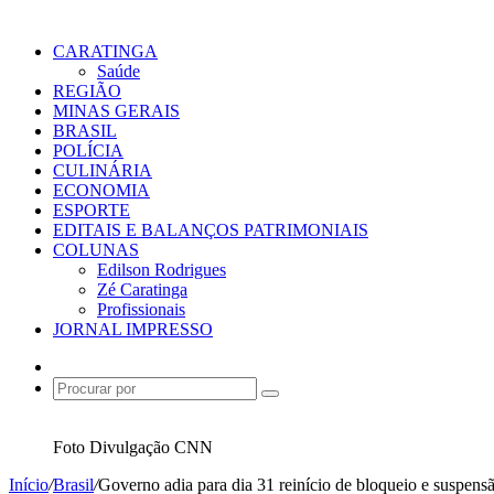
CARATINGA
Saúde
REGIÃO
MINAS GERAIS
BRASIL
POLÍCIA
CULINÁRIA
ECONOMIA
ESPORTE
EDITAIS E BALANÇOS PATRIMONIAIS
COLUNAS
Edilson Rodrigues
Zé Caratinga
Profissionais
JORNAL IMPRESSO
Switch
skin
Procurar
por
Foto Divulgação CNN
Início
/
Brasil
/
Governo adia para dia 31 reinício de bloqueio e suspens