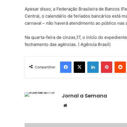
Apesar disso, a Federação Brasileira de Bancos (F
Central, o calendário de feriados bancários está ma
carnaval – não haverá atendimento ao público nas 
Na quarta-feira de cinzas,17, o início do expedien
fechamento das agências. ( Agência Brasil)
Facebook
X
Linkedin
Pinteres
Compartilhar
Jornal a Semana
Website
Covid-