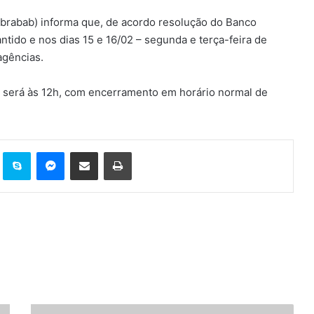
ebrabab) informa que, de acordo resolução do Banco
ntido e nos dias 15 e 16/02 – segunda e terça-feira de
agências.
te será às 12h, com encerramento em horário normal de
t
Reddit
Skype
Messenger
Compartilhar via e-mail
Imprimir
Atlético