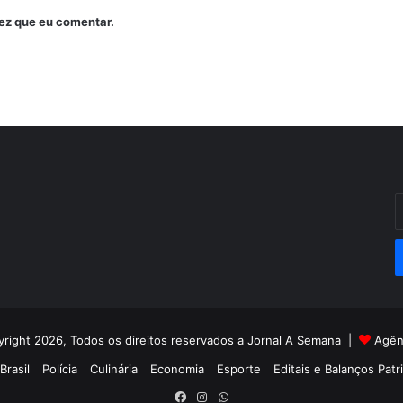
ez que eu comentar.
I
o
s
e
d
e
right 2026, Todos os direitos reservados a Jornal A Semana |
Agên
Brasil
Polícia
Culinária
Economia
Esporte
Editais e Balanços Patr
Facebook
Instagram
WhatsApp