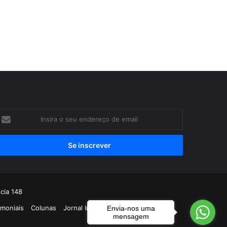
nsira
eu
ndereço
e
mail
cia 148
imoniais
Colunas
Jornal Impresso
Envia-nos uma
mensagem