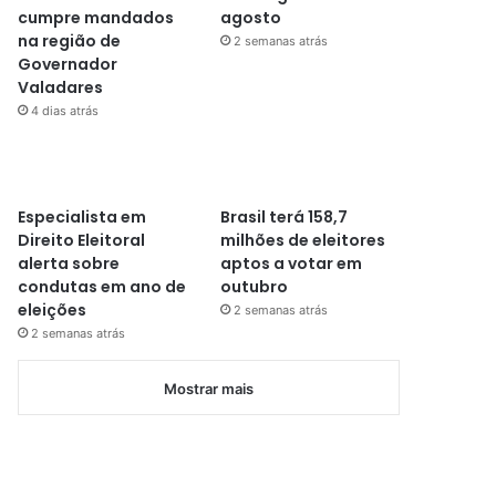
cumpre mandados
agosto
na região de
2 semanas atrás
Governador
Valadares
4 dias atrás
Especialista em
Brasil terá 158,7
Direito Eleitoral
milhões de eleitores
alerta sobre
aptos a votar em
condutas em ano de
outubro
eleições
2 semanas atrás
2 semanas atrás
Mostrar mais