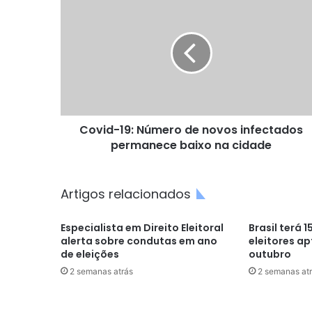
19:
Número
de
novos
infectados
permanece
baixo
na
Covid-19: Número de novos infectados
cidade
permanece baixo na cidade
Artigos relacionados
Especialista em Direito Eleitoral
Brasil terá 
alerta sobre condutas em ano
eleitores ap
de eleições
outubro
2 semanas atrás
2 semanas at