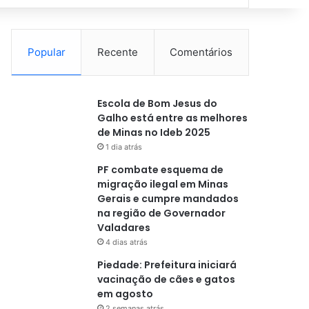
Popular
Recente
Comentários
Escola de Bom Jesus do
Galho está entre as melhores
de Minas no Ideb 2025
1 dia atrás
PF combate esquema de
migração ilegal em Minas
Gerais e cumpre mandados
na região de Governador
Valadares
4 dias atrás
Piedade: Prefeitura iniciará
vacinação de cães e gatos
em agosto
2 semanas atrás