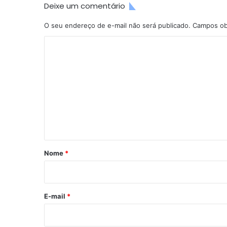
Deixe um comentário
O seu endereço de e-mail não será publicado.
Campos ob
C
o
m
e
n
t
á
r
Nome
*
i
o
*
E-mail
*