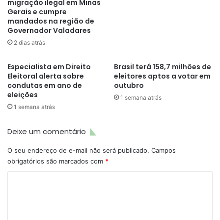
migração ilegal em Minas
Gerais e cumpre
mandados na região de
Governador Valadares
2 dias atrás
Especialista em Direito
Brasil terá 158,7 milhões de
Eleitoral alerta sobre
eleitores aptos a votar em
condutas em ano de
outubro
eleições
1 semana atrás
1 semana atrás
Deixe um comentário
O seu endereço de e-mail não será publicado.
Campos
obrigatórios são marcados com
*
C
o
m