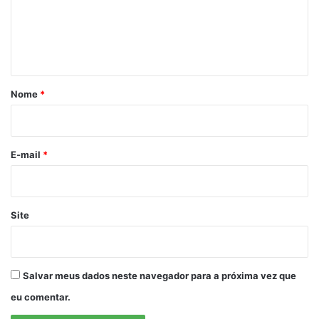
e
n
t
á
r
Nome
*
i
o
*
E-mail
*
Site
Salvar meus dados neste navegador para a próxima vez que
eu comentar.