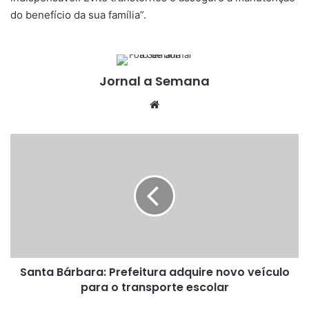
do benefício da sua família”.
Jornal a Semana
Website
Santa
Bárbara:
Prefeitura
adquire
novo
veículo
para
o
transporte
Santa Bárbara: Prefeitura adquire novo veículo
escolar
para o transporte escolar