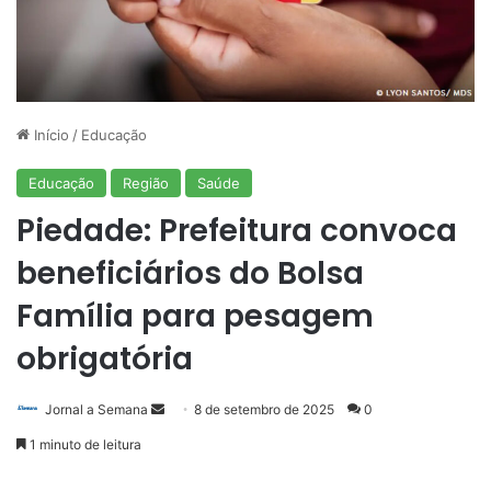
Início
/
Educação
Educação
Região
Saúde
Piedade: Prefeitura convoca
beneficiários do Bolsa
Família para pesagem
obrigatória
Mande
Jornal a Semana
8 de setembro de 2025
0
um
1 minuto de leitura
e-
mail