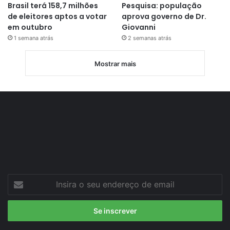
Brasil terá 158,7 milhões
Pesquisa: população
de eleitores aptos a votar
aprova governo de Dr.
em outubro
Giovanni
1 semana atrás
2 semanas atrás
Mostrar mais
Insira
o
seu
endereço
de