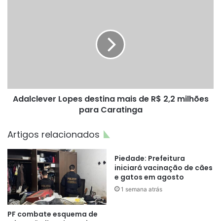
Adalclever
Lopes
destina
mais
de
R$
2,2
milhões
para
Adalclever Lopes destina mais de R$ 2,2 milhões
Caratinga
para Caratinga
Artigos relacionados
Piedade: Prefeitura
iniciará vacinação de cães
e gatos em agosto
1 semana atrás
PF combate esquema de