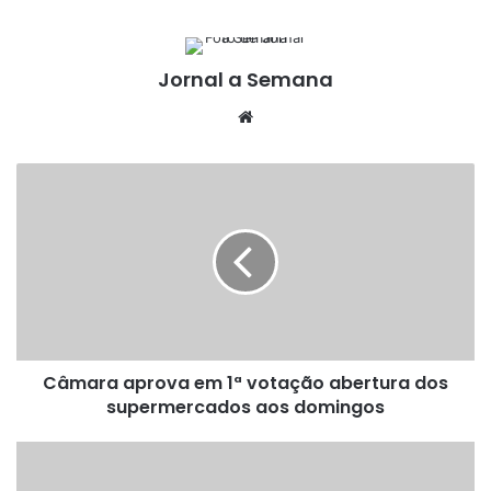
Jornal a Semana
Website
Câmara
aprova
em
1ª
votação
abertura
dos
supermercados
aos
Câmara aprova em 1ª votação abertura dos
domingos
supermercados aos domingos
Santa
Bárbara