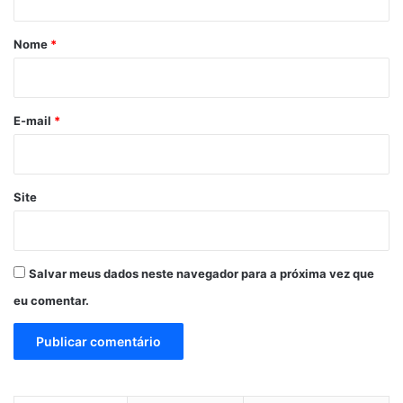
á
r
Nome
*
i
o
*
E-mail
*
Site
Salvar meus dados neste navegador para a próxima vez que
eu comentar.