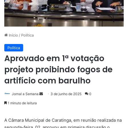
Início
/
Política
Política
Aprovado em 1ª votação
projeto proibindo fogos de
artifício com barulho
Mande
Jornal a Semana
3 de junho de 2025
0
um
1 minuto de leitura
e-
mail
A Câmara Municipal de Caratinga, em reunião realizada na
segunda-feira, 02, aprovou em primeira discussão o