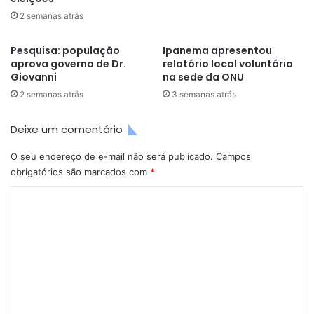
2 semanas atrás
Pesquisa: população
Ipanema apresentou
aprova governo de Dr.
relatório local voluntário
Giovanni
na sede da ONU
2 semanas atrás
3 semanas atrás
Deixe um comentário
O seu endereço de e-mail não será publicado.
Campos
obrigatórios são marcados com
*
C
o
m
e
n
t