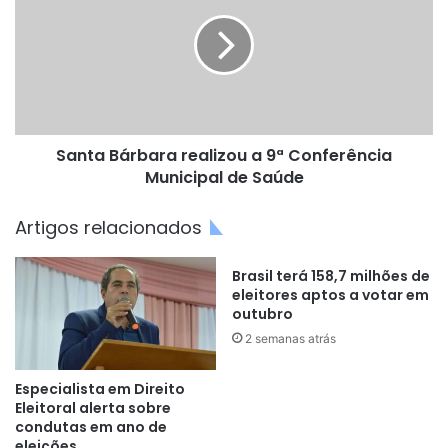
realizou
a
9ª
Conferência
Municipal
de
Saúde
Santa Bárbara realizou a 9ª Conferência
Municipal de Saúde
Artigos relacionados
Brasil terá 158,7 milhões de
eleitores aptos a votar em
outubro
2 semanas atrás
Especialista em Direito
Eleitoral alerta sobre
condutas em ano de
eleições