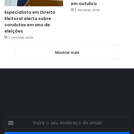
em outubro
2 semanas atrás
Especialista em Direito
Eleitoral alerta sobre
condutas em ano de
eleições
2 semanas atrás
Mostrar mais
Insira
o
seu