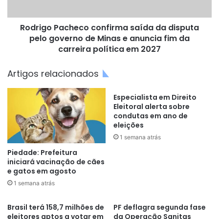
governo
de
Rodrigo Pacheco confirma saída da disputa
Minas
e
pelo governo de Minas e anuncia fim da
anuncia
carreira política em 2027
fim
da
Artigos relacionados
carreira
política
Especialista em Direito
em
Eleitoral alerta sobre
2027
condutas em ano de
eleições
1 semana atrás
Piedade: Prefeitura
iniciará vacinação de cães
e gatos em agosto
1 semana atrás
Brasil terá 158,7 milhões de
PF deflagra segunda fase
eleitores aptos a votar em
da Operação Sanitas