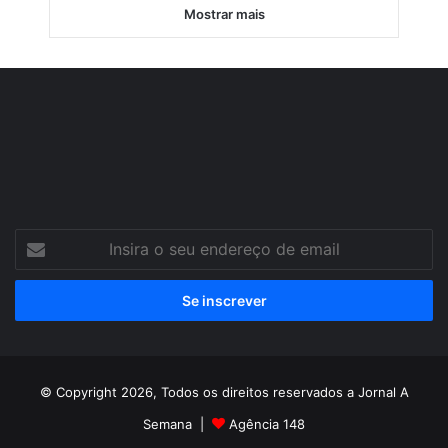
Mostrar mais
Insira
o
seu
endereço
de
email
© Copyright 2026, Todos os direitos reservados a Jornal A
Semana |
Agência 148