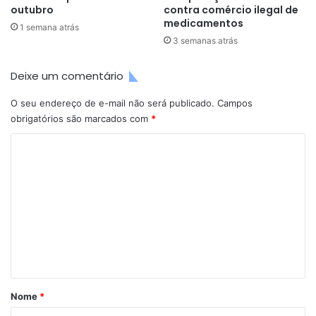
outubro
contra comércio ilegal de
medicamentos
1 semana atrás
3 semanas atrás
Deixe um comentário
O seu endereço de e-mail não será publicado.
Campos
obrigatórios são marcados com
*
C
o
m
e
n
t
á
r
Nome
*
i