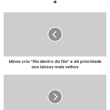
Website
Minas
cria
“fila
dentro
da
fila”
e
dá
prioridade
Minas cria “fila dentro da fila” e dá prioridade
aos
idosos
aos idosos mais velhos
mais
velhos
Rodrigo
Pacheco
confirma
saída
da
disputa
pelo