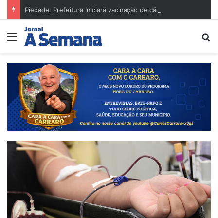
Piedade: Prefeitura iniciará vacinação de cães e gatos em agosto
Menu
Pr