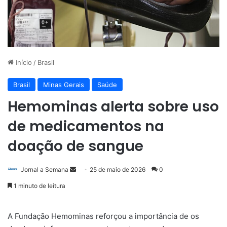
Início
/
Brasil
Brasil
Minas Gerais
Saúde
Hemominas alerta sobre uso
de medicamentos na
doação de sangue
Mande
Jornal a Semana
25 de maio de 2026
0
um
1 minuto de leitura
e-
mail
A Fundação Hemominas reforçou a importância de os