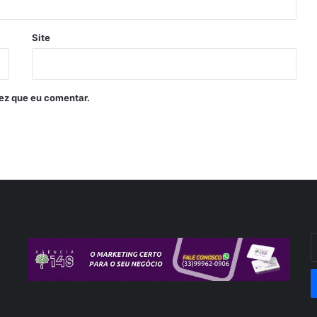
Site
ez que eu comentar.
I
o
s
e
d
e