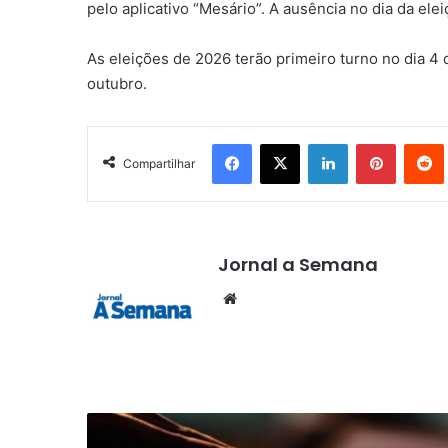
pelo aplicativo “Mesário”. A ausência no dia da elei
As eleições de 2026 terão primeiro turno no dia 4
outubro.
Facebook
X
Linkedin
Pinteres
Compartilhar
Jornal a Semana
Website
Golpes
virtuais