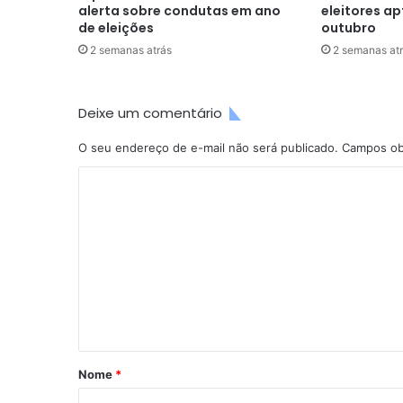
alerta sobre condutas em ano
eleitores ap
de eleições
outubro
2 semanas atrás
2 semanas at
Deixe um comentário
O seu endereço de e-mail não será publicado.
Campos ob
C
o
m
e
n
t
á
r
Nome
*
i