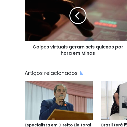
geram
seis
quiexas
por
hora
em
Minas
Golpes virtuais geram seis quiexas por
hora em Minas
Artigos relacionados
Especialista em Direito Eleitoral
Brasil terá 