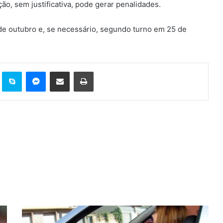
ção, sem justificativa, pode gerar penalidades.
 de outubro e, se necessário, segundo turno em 25 de
t
Reddit
Skype
Messenger
Compartilhar via e-mail
Imprimir
Pedidos
de