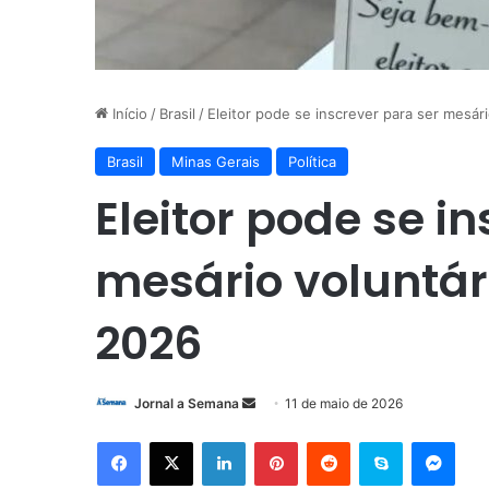
Início
/
Brasil
/
Eleitor pode se inscrever para ser mesár
Brasil
Minas Gerais
Política
Eleitor pode se i
mesário voluntár
2026
Mande
Jornal a Semana
11 de maio de 2026
um
Facebook
X
Linkedin
Pinterest
Reddit
Skype
Mess
e-
mail