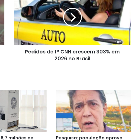
1ª
CNH
crescem
303%
em
2026
no
Pedidos de 1ª CNH crescem 303% em
Brasil
2026 no Brasil
158,7 milhões de
Pesquisa: população aprova