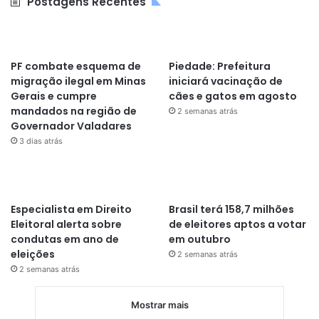
Postagens Recentes
PF combate esquema de
Piedade: Prefeitura
migração ilegal em Minas
iniciará vacinação de
Gerais e cumpre
cães e gatos em agosto
mandados na região de
2 semanas atrás
Governador Valadares
3 dias atrás
Especialista em Direito
Brasil terá 158,7 milhões
Eleitoral alerta sobre
de eleitores aptos a votar
condutas em ano de
em outubro
eleições
2 semanas atrás
2 semanas atrás
Mostrar mais