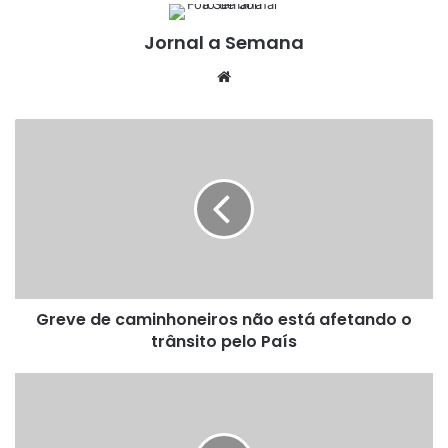
Jornal a Semana
Website
Greve
de
caminhoneiros
não
está
afetando
o
trânsito
pelo
Greve de caminhoneiros não está afetando o
País
trânsito pelo País
Mineiro
Rodrigo
Pacheco
é