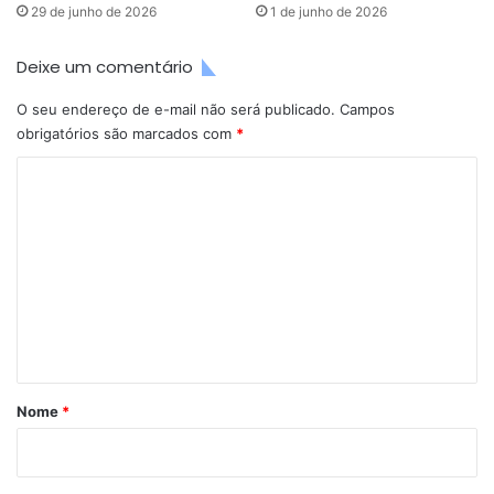
29 de junho de 2026
1 de junho de 2026
Deixe um comentário
O seu endereço de e-mail não será publicado.
Campos
obrigatórios são marcados com
*
C
o
m
e
n
t
á
r
Nome
*
i
o