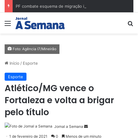
PF combate esquema de migração ilegal em Minas Gerais e cumpre mandados na região de Governador Valadares
Menu
Pr
Foto: Agência I7/Mineirão
Início
/
Esporte
Esporte
Atlético/MG vence o
Fortaleza e volta a brigar
pelo título
Mande
Jornal a Semana
um
1 de fevereiro de 2021
0
Menos de um minuto