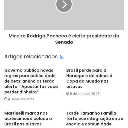
eleito
presidente
do
Senado
Mineiro Rodrigo Pacheco é eleito presidente do
Senado
Artigos relacionados
Governo publica novas
Brasil perde para a
regras para publicidade
Noruega e dá adeus à
de bets; anúncios terão
Copa do Mundo nas
alerta: “Apostar faz você
oitavas
perder dinheiro”
5 de julho de 2026
4 semanas atrás
Martinelli marca nos
Tarde Tamanho Família
acréscimos e coloca o
fortalece integração entre
Brasil nas oitavas
escola e comunidade