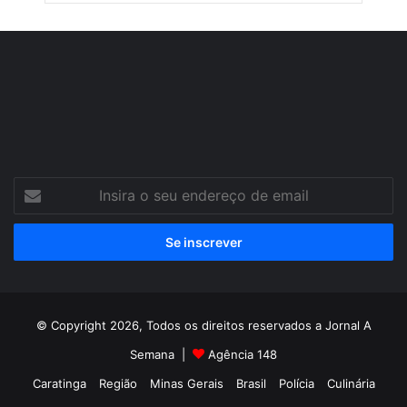
Insira
o
seu
endereço
de
email
© Copyright 2026, Todos os direitos reservados a Jornal A
Semana |
Agência 148
Caratinga
Região
Minas Gerais
Brasil
Polícia
Culinária