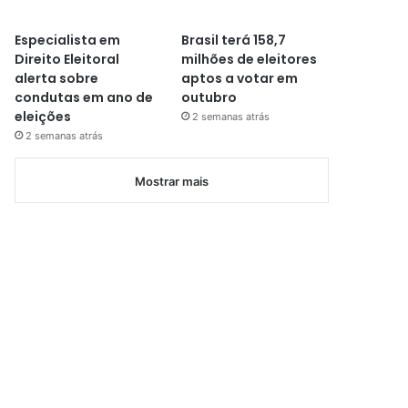
Especialista em
Brasil terá 158,7
Direito Eleitoral
milhões de eleitores
alerta sobre
aptos a votar em
condutas em ano de
outubro
eleições
2 semanas atrás
2 semanas atrás
Mostrar mais