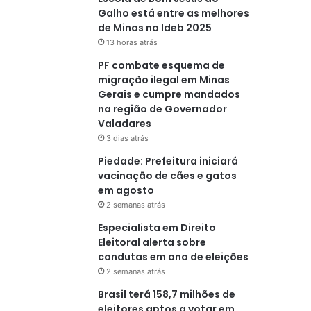
Galho está entre as melhores
de Minas no Ideb 2025
13 horas atrás
PF combate esquema de
migração ilegal em Minas
Gerais e cumpre mandados
na região de Governador
Valadares
3 dias atrás
Piedade: Prefeitura iniciará
vacinação de cães e gatos
em agosto
2 semanas atrás
Especialista em Direito
Eleitoral alerta sobre
condutas em ano de eleições
2 semanas atrás
Brasil terá 158,7 milhões de
eleitores aptos a votar em