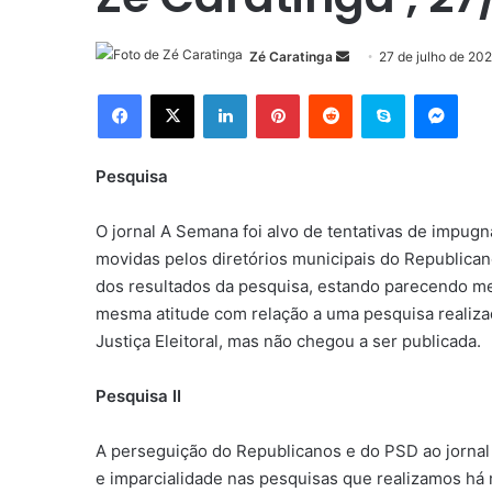
Mande
Zé Caratinga
27 de julho de 20
um
Facebook
X
Linkedin
Pinterest
Reddit
Skype
Mess
e-
mail
Pesquisa
O jornal A Semana foi alvo de tentativas de impug
movidas pelos diretórios municipais do Republica
dos resultados da pesquisa, estando parecendo me
mesma atitude com relação a uma pesquisa realizada
Justiça Eleitoral, mas não chegou a ser publicada.
Pesquisa II
A perseguição do Republicanos e do PSD ao jornal 
e imparcialidade nas pesquisas que realizamos há m