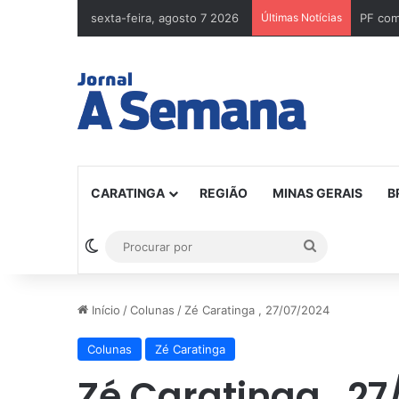
sexta-feira, agosto 7 2026
Últimas Notícias
CARATINGA
REGIÃO
MINAS GERAIS
B
Switch skin
Procurar
por
Início
/
Colunas
/
Zé Caratinga , 27/07/2024
Colunas
Zé Caratinga
Zé Caratinga , 2