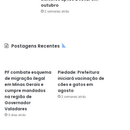
outubro
2 semanas atrás
Postagens Recentes
PF combate esquema
Piedade: Prefeitura
de migração ilegal
iniciará vacinação de
em Minas Gerais e
cães e gatos em
cumpre mandados
agosto
na região de
2 semanas atrás
Governador
Valadares
3 dias atrás