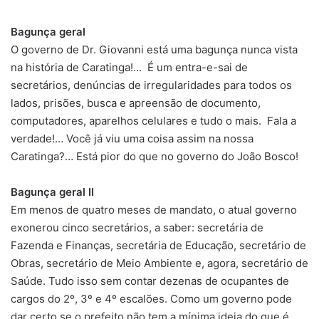
um
e-
Bagunça geral
mail
O governo de Dr. Giovanni está uma bagunça nunca vista
na história de Caratinga!… É um entra-e-sai de
secretários, denúncias de irregularidades para todos os
lados, prisões, busca e apreensão de documento,
computadores, aparelhos celulares e tudo o mais. Fala a
verdade!… Você já viu uma coisa assim na nossa
Caratinga?… Está pior do que no governo do João Bosco!
Bagunça geral II
Em menos de quatro meses de mandato, o atual governo
exonerou cinco secretários, a saber: secretária de
Fazenda e Finanças, secretária de Educação, secretário de
Obras, secretário de Meio Ambiente e, agora, secretário de
Saúde. Tudo isso sem contar dezenas de ocupantes de
cargos do 2º, 3º e 4º escalões. Como um governo pode
dar certo se o prefeito não tem a mínima ideia do que é