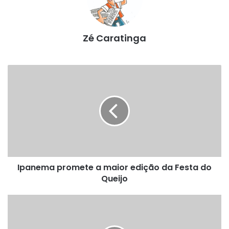
Zé Caratinga
Ipanema
promete
a
maior
edição
da
Festa
do
Queijo
Ipanema promete a maior edição da Festa do
Queijo
Dr.
Giovanni
participou