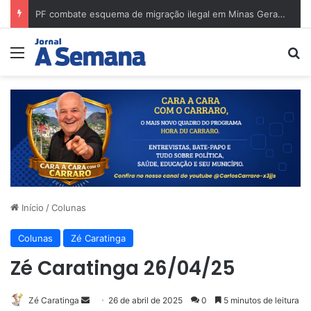
PF combate esquema de migração ilegal em Minas Gerais e cumpre mandados na região de Governador Valadares
Menu
Pr
Início
/
Colunas
Colunas
Zé Caratinga
Zé Caratinga 26/04/25
Mande
Zé Caratinga
26 de abril de 2025
0
5 minutos de leitura