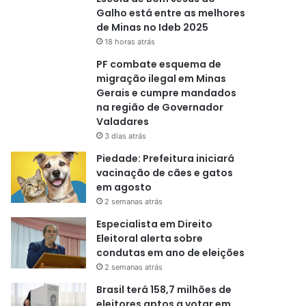
Galho está entre as melhores
de Minas no Ideb 2025
18 horas atrás
PF combate esquema de
migração ilegal em Minas
Gerais e cumpre mandados
na região de Governador
Valadares
3 dias atrás
Piedade: Prefeitura iniciará
vacinação de cães e gatos
em agosto
2 semanas atrás
Especialista em Direito
Eleitoral alerta sobre
condutas em ano de eleições
2 semanas atrás
Brasil terá 158,7 milhões de
eleitores aptos a votar em