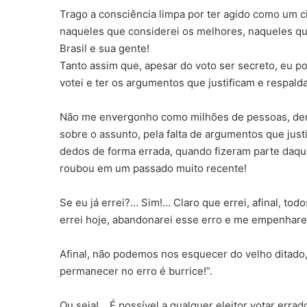
Trago a consciência limpa por ter agido como um c
naqueles que considerei os melhores, naqueles qu
Brasil e sua gente!
Tanto assim que, apesar do voto ser secreto, eu p
votei e ter os argumentos que justificam e respal
Não me envergonho como milhões de pessoas, dent
sobre o assunto, pela falta de argumentos que jus
dedos de forma errada, quando fizeram parte daqu
roubou em um passado muito recente!
Se eu já errei?… Sim!… Claro que errei, afinal, to
errei hoje, abandonarei esse erro e me empenharei
Afinal, não podemos nos esquecer do velho ditado
permanecer no erro é burrice!”.
Ou seja!… É possível a qualquer eleitor votar erra