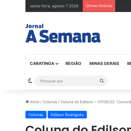
sexta-feira, agosto 7 2026
Últimas Notícias
CARATINGA
REGIÃO
MINAS GERAIS
B
Switch skin
Procurar
por
Início
/
Colunas
/
Coluna do Edilson – 07/05/23 -Consci
Colunas
Edilson Rodrigues
Coluna do Edilso