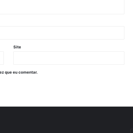
Site
ez que eu comentar.
I