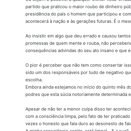
partido que praticou o maior roubo de dinheiro púb
presidência do país o homem que participou e com
acontecerá à nação e às gerações futuras. É o mes
Ao insistir em algo que deu errado e causou tantos d
promessas de quem mente e rouba, não percebendo
consequências advindas do seu ato insano e que elas
O pior é perceber que não tem como consertar isso
sido um dos responsáveis por tudo de negativo que
escolha.
Embora ainda estejamos no início do quinto mês do
podres que esta súcia notoriamente determinada 
Apesar de não ter a menor culpa disso ter acontec
com a consciência limpa, pelo fato de ter praticado
vezes o honesto que fala duro ao desonesto de fal
A minha consciência, repito, está limpa!… E a sua?