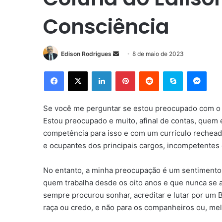
Consciência
Mande
Edison Rodrigues
8 de maio de 2023
um
Facebook
X
Linkedin
Pinterest
Reddit
Skype
Mess
e-
mail
Se você me perguntar se estou preocupado com o fu
Estou preocupado e muito, afinal de contas, quem 
competência para isso e com um currículo rechea
e ocupantes dos principais cargos, incompetentes
No entanto, a minha preocupação é um sentimento 
quem trabalha desde os oito anos e que nunca se a
sempre procurou sonhar, acreditar e lutar por um 
raça ou credo, e não para os companheiros ou, me