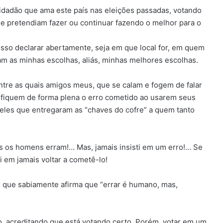
idadão que ama este país nas eleições passadas, votando
e pretendiam fazer ou continuar fazendo o melhor para o
osso declarar abertamente, seja em que local for, em quem
dam as minhas escolhas, aliás, minhas melhores escolhas.
re as quais amigos meus, que se calam e fogem de falar
tifiquem de forma plena o erro cometido ao usarem seus
eles que entregaram as “chaves do cofre” a quem tanto
dos os homens erram!… Mas, jamais insisti em um erro!… Se
 em jamais voltar a cometê-lo!
, que sabiamente afirma que “errar é humano, mas,
do, acreditando que está votando certo. Porém, votar em um