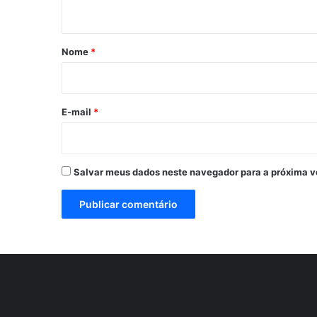
t
á
r
Nome
*
i
o
*
E-mail
*
Salvar meus dados neste navegador para a próxima v