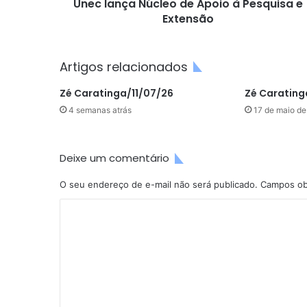
Unec lança Núcleo de Apoio à Pesquisa e
Extensão
Artigos relacionados
Zé Caratinga/11/07/26
Zé Caratinga
4 semanas atrás
17 de maio d
Deixe um comentário
O seu endereço de e-mail não será publicado.
Campos ob
C
o
m
e
n