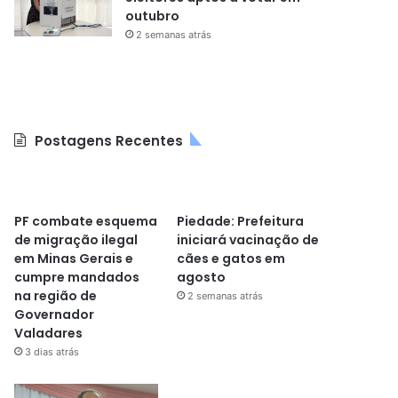
outubro
2 semanas atrás
Postagens Recentes
PF combate esquema
Piedade: Prefeitura
de migração ilegal
iniciará vacinação de
em Minas Gerais e
cães e gatos em
cumpre mandados
agosto
na região de
2 semanas atrás
Governador
Valadares
3 dias atrás