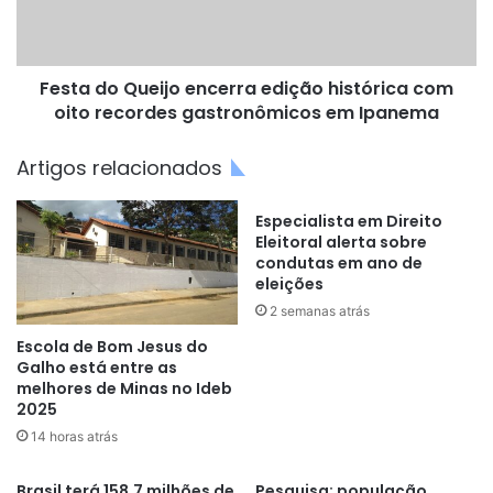
com
oito
recordes
Festa do Queijo encerra edição histórica com
gastronômicos
em
oito recordes gastronômicos em Ipanema
Ipanema
Artigos relacionados
Especialista em Direito
Eleitoral alerta sobre
condutas em ano de
eleições
2 semanas atrás
Escola de Bom Jesus do
Galho está entre as
melhores de Minas no Ideb
2025
14 horas atrás
Brasil terá 158,7 milhões de
Pesquisa: população