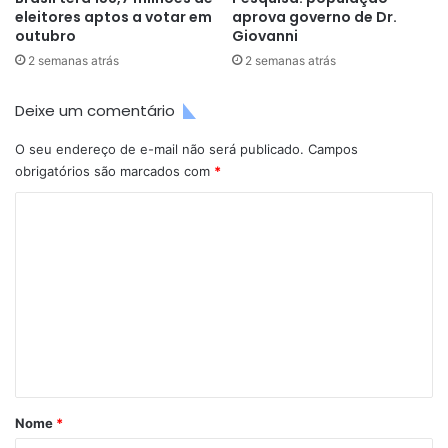
eleitores aptos a votar em
aprova governo de Dr.
outubro
Giovanni
2 semanas atrás
2 semanas atrás
Deixe um comentário
O seu endereço de e-mail não será publicado.
Campos
obrigatórios são marcados com
*
C
o
m
e
n
t
á
r
Nome
*
i