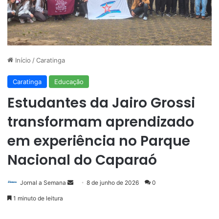
Início
/
Caratinga
Caratinga
Educação
Estudantes da Jairo Grossi
transformam aprendizado
em experiência no Parque
Nacional do Caparaó
Mande
Jornal a Semana
8 de junho de 2026
0
um
1 minuto de leitura
e-
mail