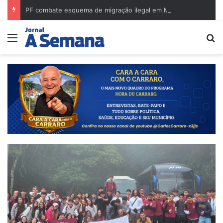
PF combate esquema de migração ilegal em Minas Gerais e cumpre mandados na região de Governador Valadares
Menu
Pr