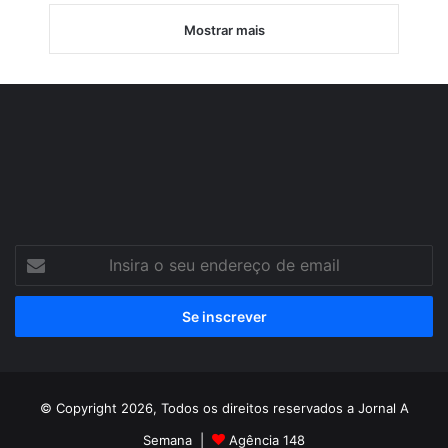
Mostrar mais
Insira
o
seu
endereço
de
email
© Copyright 2026, Todos os direitos reservados a Jornal A
Semana |
Agência 148