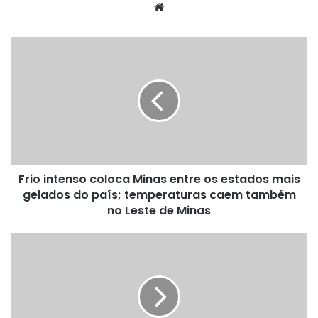
Website
Frio
intenso
coloca
Minas
entre
os
estados
mais
gelados
Frio intenso coloca Minas entre os estados mais
do
país;
gelados do país; temperaturas caem também
temperaturas
no Leste de Minas
caem
também
Festa
no
do
Leste
Queijo
de
encerra
Minas
edição
histórica