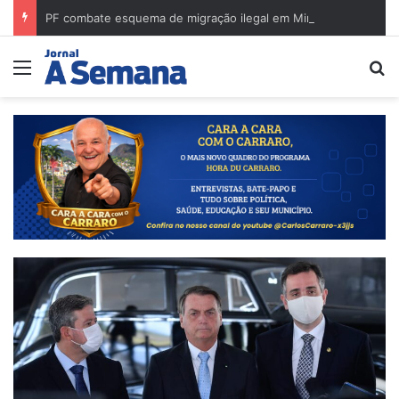
PF combate esquema de migração ilegal em Minas Gerais e cumpre mandados na região de Governador Valadares
Menu
Pr