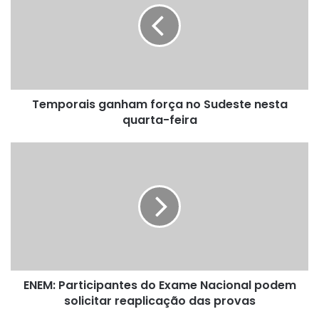
no
Sudeste
nesta
quarta-
feira
Temporais ganham força no Sudeste nesta
quarta-feira
ENEM:
Participantes
do
Exame
Nacional
podem
solicitar
reaplicação
das
ENEM: Participantes do Exame Nacional podem
provas
solicitar reaplicação das provas