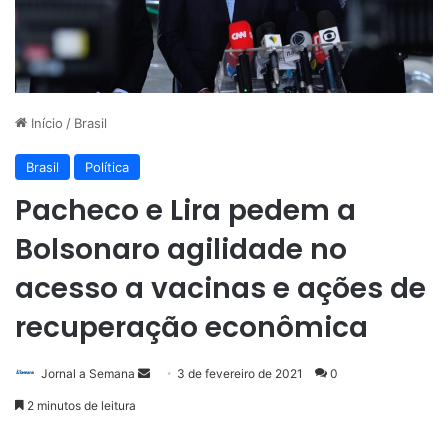
Início
/
Brasil
Brasil
Política
Pacheco e Lira pedem a
Bolsonaro agilidade no
acesso a vacinas e ações de
recuperação econômica
Mande
Jornal a Semana
3 de fevereiro de 2021
0
um
2 minutos de leitura
e-
mail