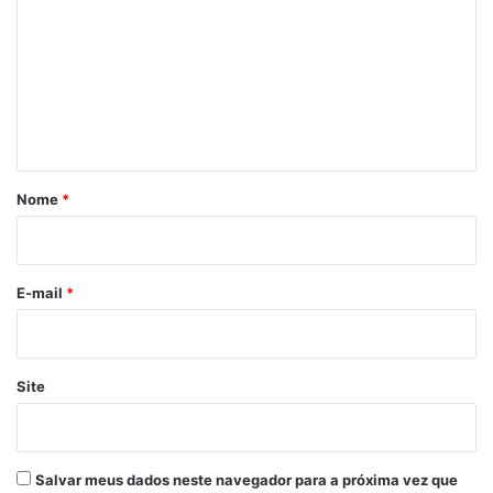
m
e
n
t
á
r
Nome
*
i
o
*
E-mail
*
Site
Salvar meus dados neste navegador para a próxima vez que