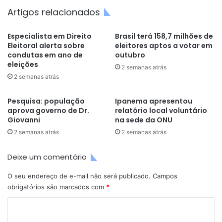
Artigos relacionados
Especialista em Direito
Brasil terá 158,7 milhões de
Eleitoral alerta sobre
eleitores aptos a votar em
condutas em ano de
outubro
eleições
2 semanas atrás
2 semanas atrás
Pesquisa: população
Ipanema apresentou
aprova governo de Dr.
relatório local voluntário
Giovanni
na sede da ONU
2 semanas atrás
2 semanas atrás
Deixe um comentário
O seu endereço de e-mail não será publicado.
Campos
obrigatórios são marcados com
*
C
o