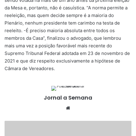
sendo votada há mais de um ano antes da próxima eleição
da Mesa e, portanto, não é casuística. “A norma permite a
reeleição, mas quem decide sempre é a maioria do
Plenário, nenhum presidente tem carimbo na testa de
reeleito. -É preciso maioria absoluta entre todos os
membros da Casa”, finalizou o advogado, que lembrou
mais uma vez a posição favorável mais recente do
Supremo Tribunal Federal adotada em 23 de novembro de
2021 e que diz respeito exclusivamente a hipótese de
Câmara de Vereadores.
Jornal a Semana
Website
PM
repassa