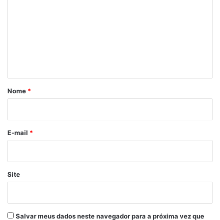
m
e
n
t
á
r
Nome
*
i
o
*
E-mail
*
Site
Salvar meus dados neste navegador para a próxima vez que