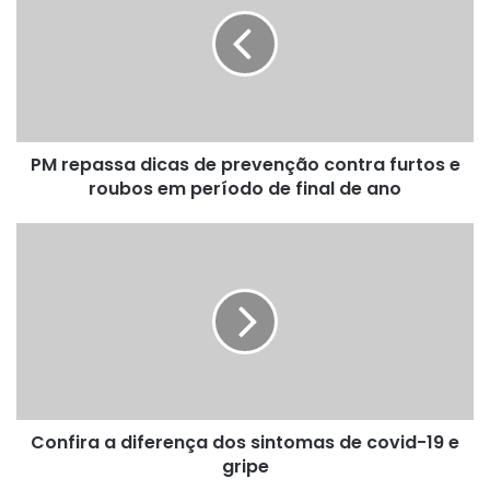
dicas
de
prevenção
contra
furtos
e
roubos
PM repassa dicas de prevenção contra furtos e
em
período
roubos em período de final de ano
de
final
Confira
de
a
ano
diferença
dos
sintomas
de
covid-
19
e
Confira a diferença dos sintomas de covid-19 e
gripe
gripe