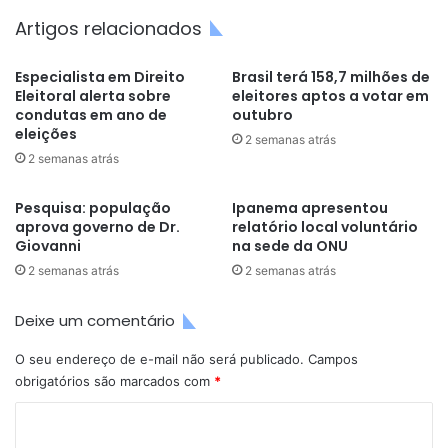
Artigos relacionados
Especialista em Direito
Brasil terá 158,7 milhões de
Eleitoral alerta sobre
eleitores aptos a votar em
condutas em ano de
outubro
eleições
2 semanas atrás
2 semanas atrás
Pesquisa: população
Ipanema apresentou
aprova governo de Dr.
relatório local voluntário
Giovanni
na sede da ONU
2 semanas atrás
2 semanas atrás
Deixe um comentário
O seu endereço de e-mail não será publicado.
Campos
obrigatórios são marcados com
*
C
o