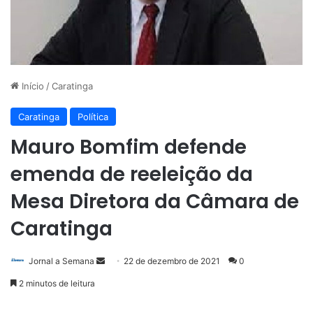
Início
/
Caratinga
Caratinga
Política
Mauro Bomfim defende
emenda de reeleição da
Mesa Diretora da Câmara de
Caratinga
Mande
Jornal a Semana
22 de dezembro de 2021
0
um
2 minutos de leitura
e-
mail