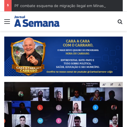
PF combate esquema de migração ilegal em Minas Gerais e cumpre mandados na região de Governador Valadares
Menu
Pr