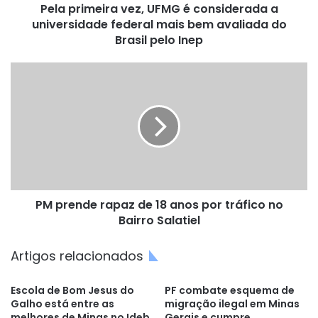
Pela primeira vez, UFMG é considerada a
mais
bem
universidade federal mais bem avaliada do
avaliada
Brasil pelo Inep
do
Brasil
PM
pelo
prende
Inep
rapaz
de
18
anos
por
tráfico
no
PM prende rapaz de 18 anos por tráfico no
Bairro
Salatiel
Bairro Salatiel
Artigos relacionados
Escola de Bom Jesus do
PF combate esquema de
Galho está entre as
migração ilegal em Minas
melhores de Minas no Ideb
Gerais e cumpre