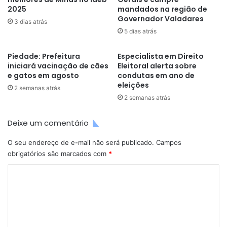
2025
mandados na região de
Governador Valadares
3 dias atrás
5 dias atrás
Piedade: Prefeitura
Especialista em Direito
iniciará vacinação de cães
Eleitoral alerta sobre
e gatos em agosto
condutas em ano de
eleições
2 semanas atrás
2 semanas atrás
Deixe um comentário
O seu endereço de e-mail não será publicado.
Campos
obrigatórios são marcados com
*
C
o
m
e