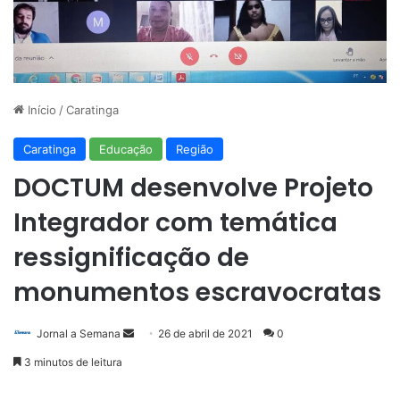
Início
/
Caratinga
Caratinga
Educação
Região
DOCTUM desenvolve Projeto
Integrador com temática
ressignificação de
monumentos escravocratas
Mande
Jornal a Semana
26 de abril de 2021
0
um
3 minutos de leitura
e-
mail