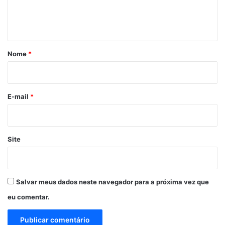
n
t
á
r
Nome
*
i
o
*
E-mail
*
Site
Salvar meus dados neste navegador para a próxima vez que
eu comentar.