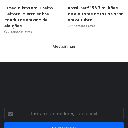
Especialista em Direito
Brasil terá 158,7 milhões
Eleitoral alerta sobre
de eleitores aptos a votar
condutas em ano de
em outubro
eleições
2 semanas atrás
2 semanas atrás
Mostrar mais
Insira
o
seu